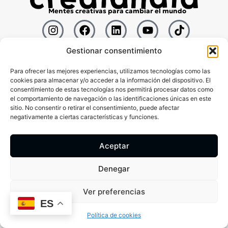
Mentes creativas para cambiar el mundo
Gestionar consentimiento
Para ofrecer las mejores experiencias, utilizamos tecnologías como las
Museo
Actividades
cookies para almacenar y/o acceder a la información del dispositivo. El
consentimiento de estas tecnologías nos permitirá procesar datos como
Filosofia
Blog
el comportamiento de navegación o las identificaciones únicas en este
sitio. No consentir o retirar el consentimiento, puede afectar
negativamente a ciertas características y funciones.
Aceptar
Denegar
Ver preferencias
ES
Designed with
by
Wejustdesign.com
Política de cookies