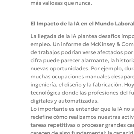
más valiosas que nunca.
El Impacto de la IA en el Mundo Labora
La llegada de la IA plantea desafíos im
empleo. Un informe de McKinsey & Comp
de trabajos podrían verse afectados po
cifra puede parecer alarmante, la histor
nuevas oportunidades. Por ejemplo, dura
muchas ocupaciones manuales desapareci
ingeniería, el diseño y la fabricación. H
tecnológica donde las profesiones del f
digitales y automatizadas.
Lo importante es entender que la IA no 
redefine cómo realizamos nuestras acti
tareas repetitivas o procesar grandes ca
carecen de algo fundamental: la capaci